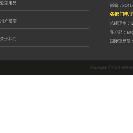
爱宠用品
邮编：2141
各部门电
用户指南
总经理室：G.m
客户部：ango
关于我们
国际贸易部：int
Copyright©2015 无锡珊瑚礁