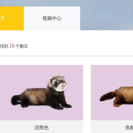
貂宝
视频中心
16
找到
个貂宝
浣熊色
焦