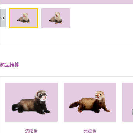
貂宝推荐
浣熊色
焦糖色