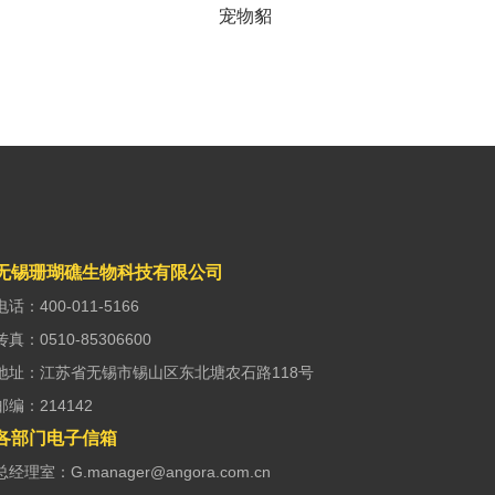
宠物貂
无锡珊瑚礁生物科技有限公司
电话：400-011-5166
传真：0510-85306600
地址：江苏省无锡市锡山区东北塘农石路118号
邮编：214142
各部门电子信箱
总经理室：G.manager@angora.com.cn