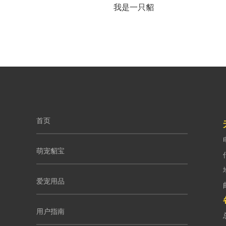
我是一只貂
首页
萌宠貂宝
爱宠用品
用户指南