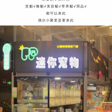
赏貂√撸貂√美容貂√寄养貂√用品√
都可以来此
偶尔小聚更是要来此