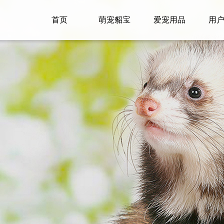
首页
萌宠貂宝
爱宠用品
用