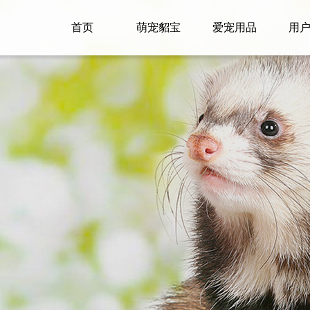
首页
萌宠貂宝
爱宠用品
用