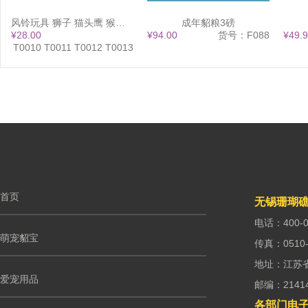
风铃玩具 狮子 猫头鹰 猴子 大象 13x38
成年貂粮3磅
¥28.00
¥94.00
货号：F088
¥49.
：T0010 T0011 T0012 T0013
首页
无锡珊瑚
电话：400-0
萌宠貂宝
传真：0510-
地址：江苏
爱宠用品
邮编：2141
各部门电