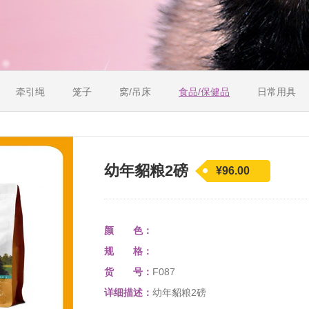
牵引绳
笼子
窝/吊床
食品/保健品
日常用具
幼年貂粮2磅
¥96.00
颜 色：
规 格：
货 号：
F087
详细描述：
幼年貂粮2磅