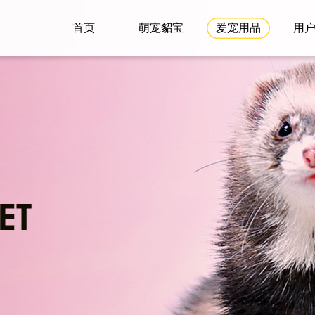
首页
萌宠貂宝
爱宠用品
用