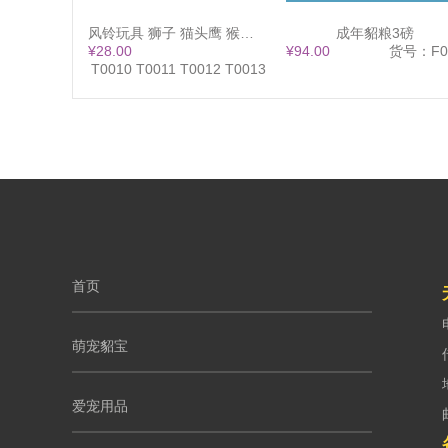
风铃玩具 狮子 猫头鹰 猴子 大象 13x38
成年貂粮3磅
¥28.00
¥94.00
货号：F0
货号：T0010 T0011 T0012 T0013
首页
萌宠貂宝
爱宠用品