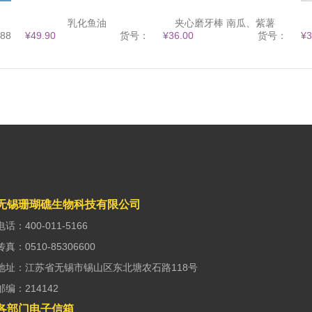
乳化鱼油
夹心磨牙棒 南瓜、紫薯
88
¥49.90
货号：
¥36.00
货号：
¥3
无锡珊瑚礁生物科技有限公司
电话：400-011-5166
传真：0510-85306600
地址：江苏省无锡市锡山区东北塘农石路118号
邮编：214142
各部门电子信箱