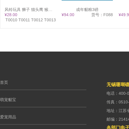
风铃玩具 狮子 猫头鹰 猴子 大象 13x38
成年貂粮3磅
¥28.00
¥94.00
货号：F088
¥49.
：T0010 T0011 T0012 T0013
首页
无锡珊瑚
电话：400-0
萌宠貂宝
传真：0510-
地址：江苏
爱宠用品
邮编：2141
各部门电