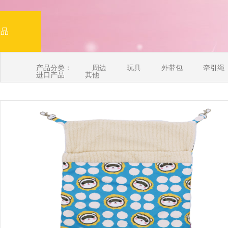
产品
产品分类：
周边
玩具
外带包
牵引绳
进口产品
其他