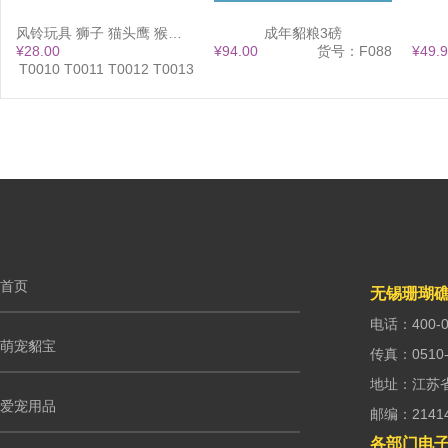
风铃玩具 狮子 猫头鹰 猴子 大象 13x38
成年貂粮3磅
¥28.00
¥94.00
货号：F088
¥49.
：T0010 T0011 T0012 T0013
首页
无锡珊瑚
电话：400-0
萌宠貂宝
传真：0510-
地址：江苏
爱宠用品
邮编：2141
各部门电