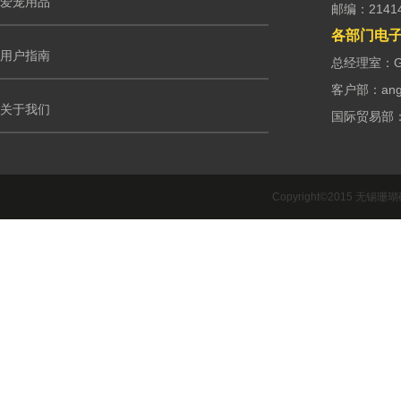
爱宠用品
邮编：2141
各部门电
用户指南
总经理室：G.m
客户部：ango
关于我们
国际贸易部：int
Copyright©2015 无锡珊瑚礁