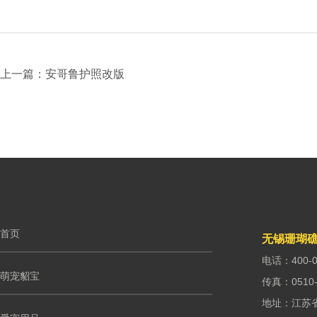
上一篇：安哥鲁护照改版
首页
无锡珊瑚
电话：400-0
萌宠貂宝
传真：0510-
地址：江苏